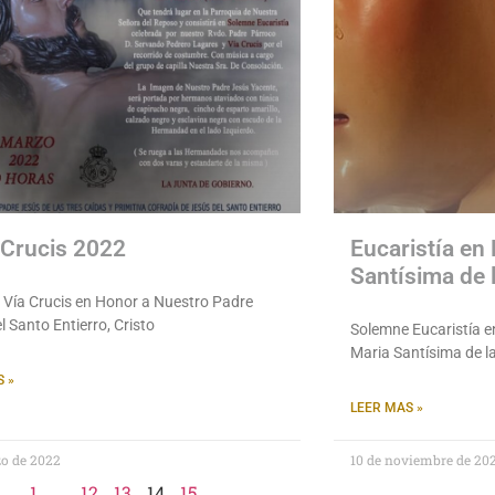
a Crucis 2022
Eucaristía en
Santísima de 
Vía Crucis en Honor a Nuestro Padre
l Santo Entierro, Cristo
Solemne Eucaristía e
Maria Santísima de l
 »
LEER MAS »
zo de 2022
10 de noviembre de 20
1
…
12
13
14
15