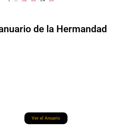
, anuario de la Hermandad
Anuario 2026
uario de la Hermandad de los Capiruchos Negros de Valverde de
Ver el Anuario